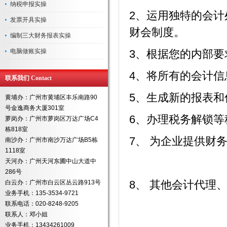
纳税申报实操
2、运用独特的会
发票开具实操
财会制度。
编制三大财务报表实操
电脑做账实操
3、根据您的内部
4、将所有的会计
联系我们 Contact
5、生成新的报表
黄埔办：广州市黄埔区丰乐南路90
号金逸商务大厦301室
6、办理税务解锁等
萝岗办：广州市萝岗区万达广场C4
栋818室
7、 为企业提供财
南沙办：广州市南沙万达广场B5栋
1118室
天河办：广州天河东圃中山大道中
286号
8、 其他会计代理
白云办：广州市白云区丛云路913号
业务手机：135-3534-9721
联系电话：020-8248-9205
联系人：邓小姐
业务手机：13434261009